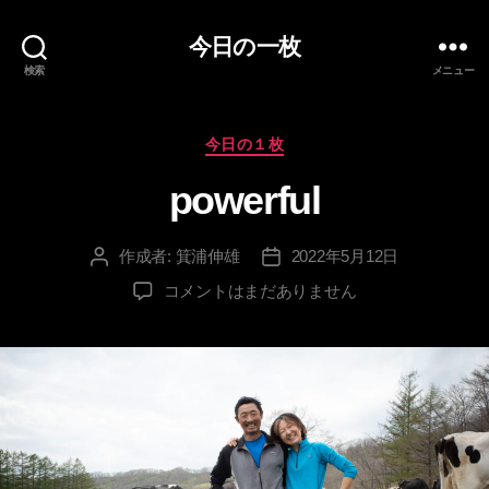
今日の一枚
検索
メニュー
カ
今日の１枚
テ
powerful
ゴ
リ
ー
作成者:
箕浦伸雄
2022年5月12日
投
投
稿
稿
powerful
コメントはまだありません
者
日
へ
の